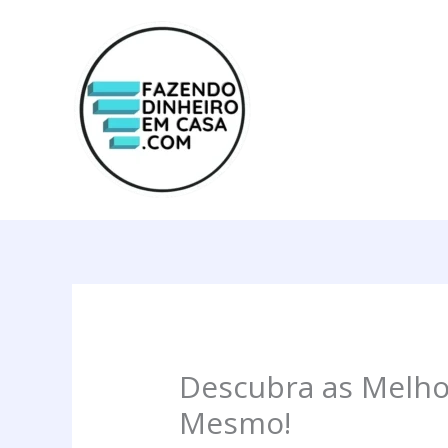
Ir
para
o
conteúdo
Digite
Name*
Email*
aqui...
Descubra as Melho
Mesmo!