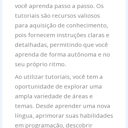
para
Completo
Passo
os
e
a
você aprenda passo a passo. Os
Revender:
para
a
Principais
Dominar
Passo
tutoriais são recursos valiosos
Um
Lucrar
Passo
Passos
as
Guia
Online
Pesquisas!
para aquisição de conhecimento,
Completo
pois fornecem instruções claras e
detalhadas, permitindo que você
aprenda de forma autônoma e no
seu próprio ritmo.
Ao utilizar tutoriais, você tem a
oportunidade de explorar uma
ampla variedade de áreas e
temas. Desde aprender uma nova
língua, aprimorar suas habilidades
em programação, descobrir