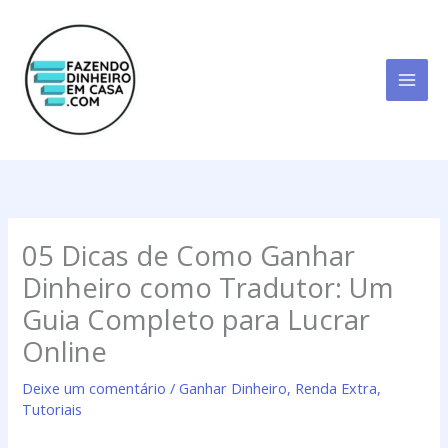
Ir
para
o
conteúdo
Digite
Name*
Email*
aqui...
05 Dicas de Como Ganhar
Dinheiro como Tradutor: Um
Guia Completo para Lucrar
Online
Deixe um comentário
/
Ganhar Dinheiro
,
Renda Extra
,
Tutoriais